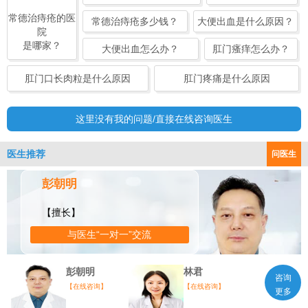
常德治痔疮的医
常德治痔疮多少钱？
大便出血是什么原因？
院
是哪家？
大便出血怎么办？
肛门瘙痒怎么办？
肛门口长肉粒是什么原因
肛门疼痛是什么原因
这里没有我的问题/直接在线咨询医生
医生推荐
问医生
彭朝明
【擅长】
与医生“一对一”交流
彭朝明
林君
咨询
【在线咨询】
【在线咨询】
更多