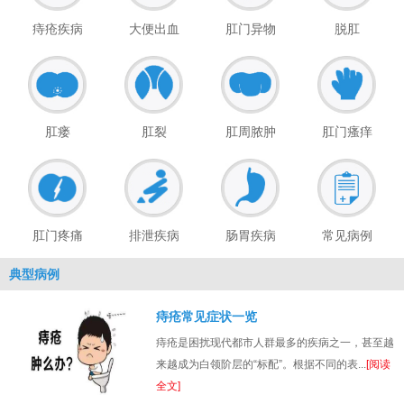
痔疮疾病
大便出血
肛门异物
脱肛
肛瘘
肛裂
肛周脓肿
肛门瘙痒
肛门疼痛
排泄疾病
肠胃疾病
常见病例
典型病例
痔疮常见症状一览
痔疮是困扰现代都市人群最多的疾病之一，甚至越
来越成为白领阶层的“标配”。根据不同的表...
[阅读
全文]